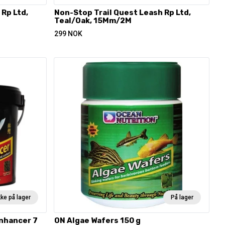
Rp Ltd,
Non-Stop Trail Quest Leash Rp Ltd,
Teal/Oak, 15Mm/2M
299
NOK
kke på lager
På lager
Enhancer 7
ON Algae Wafers 150 g