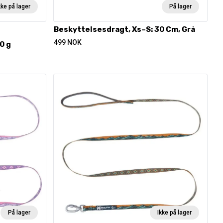
kke på lager
På lager
Beskyttelsesdragt, Xs–S: 30 Cm, Grå
499
NOK
0 g
På lager
Ikke på lager