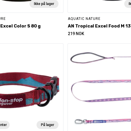
Ikke på lager
I
URE
AQUATIC NATURE
 Excel Color S 80 g
AN Tropical Excel Food M 13
219
NOK
anter
På lager