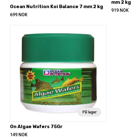
mm 2 kg
Ocean Nutrition Koi Balance 7 mm 2 kg
919
NOK
699
NOK
På lager
On Algae Wafers 75Gr
149
NOK