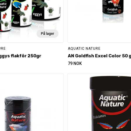
På lager
URE
AQUATIC NATURE
gys flakfôr 250gr
AN Goldfish Excel Color 50 
79
NOK