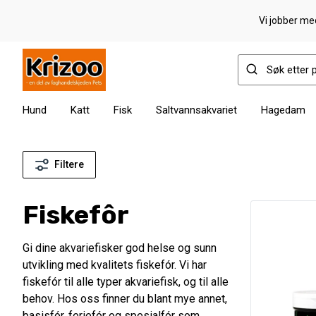
Vi jobber med
Hund
Katt
Fisk
Saltvannsakvariet
Hagedam
Filtere
Fiskefôr
Gi dine akvariefisker god helse og sunn
utvikling med kvalitets fiskefór. Vi har
fiskefór til alle typer akvariefisk, og til alle
behov. Hos oss finner du blant mye annet,
basisfór, feriefór og spesialfór som