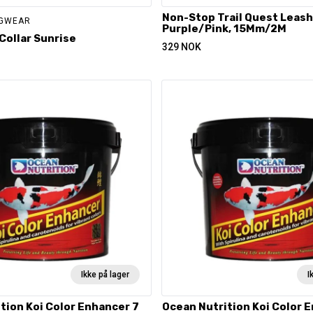
Non-Stop Trail Quest Leash 
OGWEAR
Purple/Pink, 15Mm/2M
 Collar Sunrise
329
NOK
Ikke på lager
I
tion Koi Color Enhancer 7
Ocean Nutrition Koi Color 