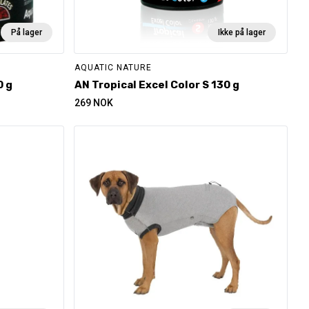
På lager
Ikke på lager
AQUATIC NATURE
0 g
AN Tropical Excel Color S 130 g
269
NOK