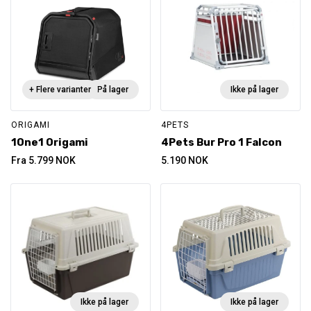
+ Flere varianter
På lager
Ikke på lager
ORIGAMI
4PETS
1One1 Origami
4Pets Bur Pro 1 Falcon
Fra
5.799
NOK
5.190
NOK
Ikke på lager
Ikke på lager