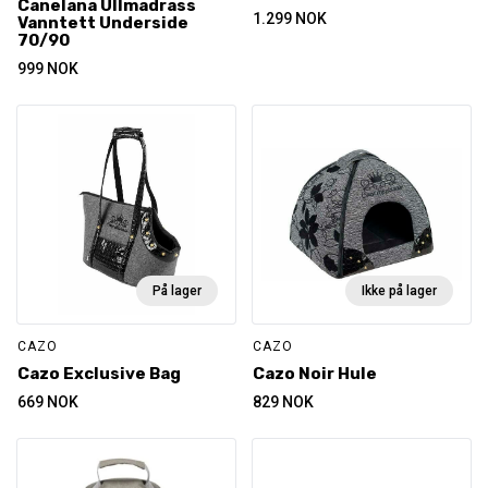
Canelana Ullmadrass
1.299
NOK
Vanntett Underside
70/90
999
NOK
På lager
Ikke på lager
CAZO
CAZO
Cazo Exclusive Bag
Cazo Noir Hule
669
NOK
829
NOK