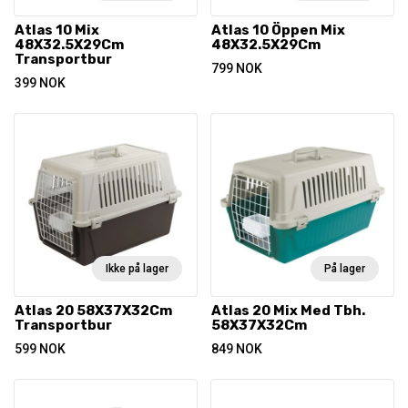
Atlas 10 Mix
Atlas 10 Öppen Mix
48X32.5X29Cm
48X32.5X29Cm
Transportbur
799
NOK
399
NOK
Ikke på lager
På lager
Atlas 20 58X37X32Cm
Atlas 20 Mix Med Tbh.
Transportbur
58X37X32Cm
599
NOK
849
NOK