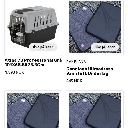
Ikke på lager
Ikke på lager
Atlas 70 Professional Grå
CANELANA
101X68.5X75.5Cm
Canelana Ullmadrass
4.590
NOK
Vanntett Underlag
449
NOK