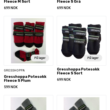
Fleece M Sort
Fleece S Grå
699
NOK
699
NOK
På lager
På lager
Gresshoppa Potesokk
GRESSHOPPA
Fleece S Sort
Gresshoppa Potesokk
699
NOK
Fleece S Plum
599
NOK