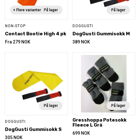
+ Flere varianter
På lager
På lager
NON-STOP
DOGGUSTI
Contact Bootie High 4 pk
DogGusti Gummisokk M
Fra
279
NOK
389
NOK
På lager
På lager
Gresshoppa Potesokk
DOGGUSTI
Fleece L Grå
DogGusti Gummisokk S
699
NOK
305
NOK