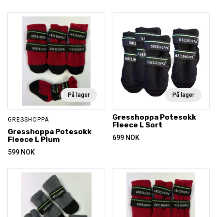
På lager
På lager
Gresshoppa Potesokk
GRESSHOPPA
Fleece L Sort
Gresshoppa Potesokk
699
NOK
Fleece L Plum
599
NOK