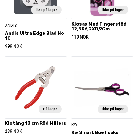
Ikke på lager
Ikke på lager
Klosax Med Fingerstöd
ANDIS
12,5X6,2X0,9Cm
Andis Ultra Edge Blad No
119
NOK
10
999
NOK
På lager
Ikke på lager
Klotång 13 cm Röd Millers
KW
239
NOK
Kw Smart Buet saks