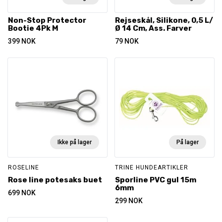
Non-Stop Protector
Rejseskål, Silikone, 0,5 L/
Bootie 4Pk M
Ø 14 Cm, Ass. Farver
399
NOK
79
NOK
Ikke på lager
På lager
ROSELINE
TRINE HUNDEARTIKLER
Rose line potesaks buet
Sporline PVC gul 15m
6mm
699
NOK
299
NOK