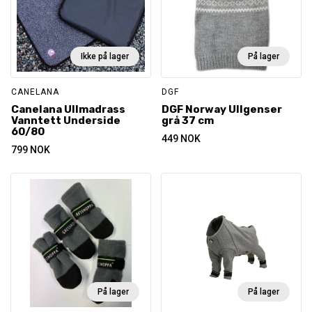
Ikke på lager
På lager
CANELANA
DGF
Canelana Ullmadrass
DGF Norway Ullgenser
Vanntett Underside
grå 37 cm
60/80
449
NOK
799
NOK
På lager
På lager