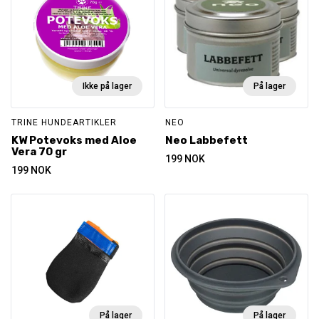
Ikke på lager
På lager
TRINE HUNDEARTIKLER
NEO
KW Potevoks med Aloe
Neo Labbefett
Vera 70 gr
199
NOK
199
NOK
På lager
På lager