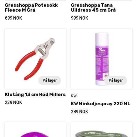
Gresshoppa Potesokk
Gresshoppa Tana
Fleece M Grå
Ulldress 45 cm Grå
699
NOK
999
NOK
På lager
På lager
Klotång 13 cm Röd Millers
KW
239
NOK
KW Minkoljespray 220 ML
289
NOK