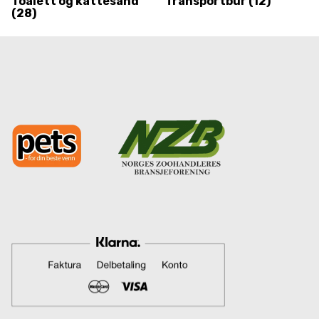
Toalett og kattesand
Transportbur
(12)
(28)