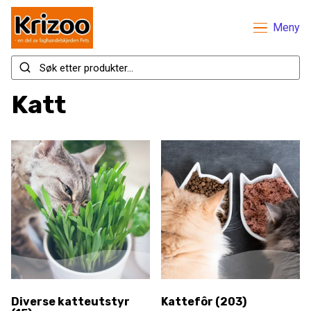
Meny
Katt
Diverse katteutstyr
Kattefôr
(203)