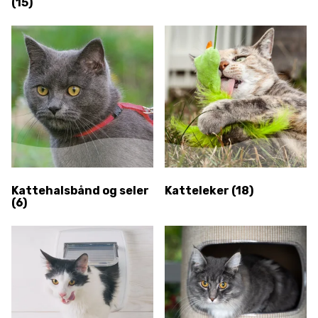
(15)
Kattehalsbånd og seler
Katteleker
(18)
(6)