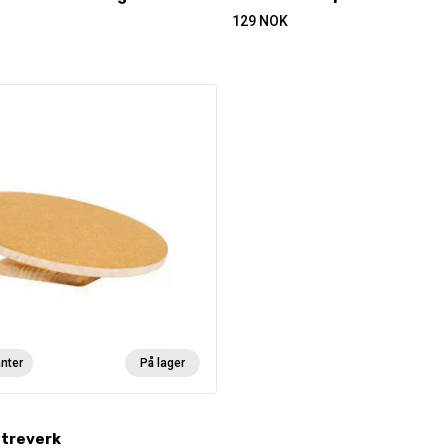
129
NOK
anter
På lager
 treverk