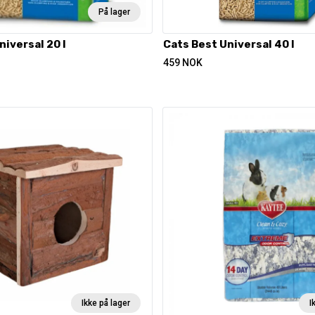
På lager
niversal 20 l
Cats Best Universal 40 l
459
NOK
Ikke på lager
I