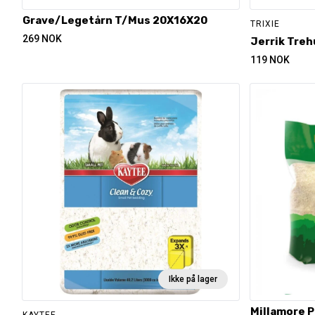
Grave/Legetårn T/Mus 20X16X20
TRIXIE
269
NOK
Jerrik Tre
119
NOK
Ikke på lager
Millamore P