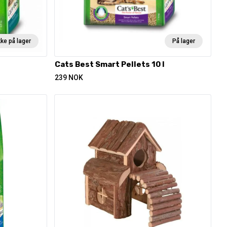
kke på lager
På lager
Cats Best Smart Pellets 10 l
239
NOK