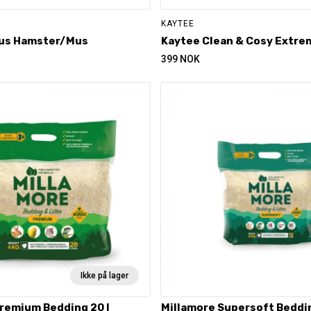
KAYTEE
hus Hamster/Mus
Kaytee Clean & Cosy Extre
399
NOK
Ikke på lager
remium Bedding 20 l
Millamore Supersoft Beddin