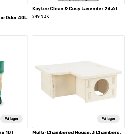
Kaytee Clean & Cosy Lavender 24,6 l
349
NOK
me Odor 40L
På lager
På lager
g 10 l
Multi-Chambered House, 3 Chambers,