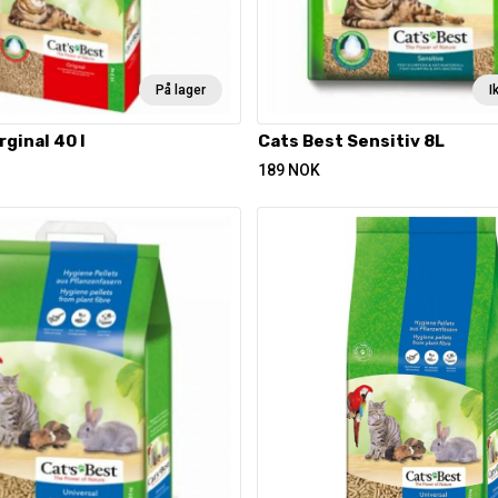
På lager
I
rginal 40 l
Cats Best Sensitiv 8L
189
NOK