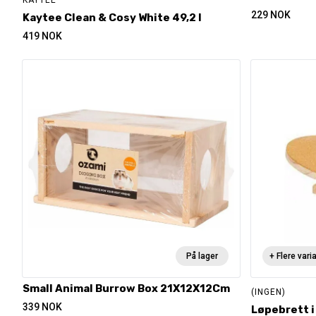
KAYTEE
229
NOK
Kaytee Clean & Cosy White 49,2 l
419
NOK
På lager
+ Flere vari
Small Animal Burrow Box 21X12X12Cm
(INGEN)
339
NOK
Løpebrett i