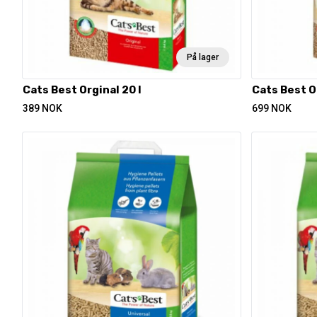
På lager
Cats Best Orginal 20 l
Cats Best O
389
NOK
699
NOK