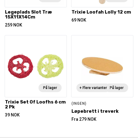
Legeplads Slot Træ
Trixie Loofah Lolly 12 cm
15X11X14Cm
69
NOK
259
NOK
På lager
+ Flere varianter
På lager
Trixie Set Of Loofhs 6 cm
(INGEN)
2 Pk
Løpebrett i treverk
39
NOK
Fra
279
NOK