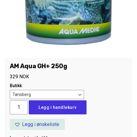
AM Aqua GH+ 250g
329
NOK
Butikk:
AM
Legg i handlekurv
Aqua
GH+
Legg i ønskeliste
250g
antall