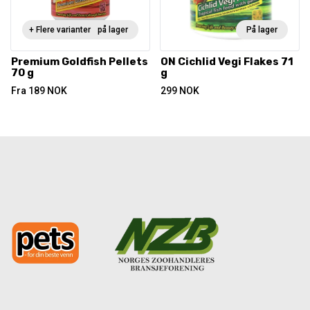
+ Flere varianter
Ikke på lager
På lager
Premium Goldfish Pellets
ON Cichlid Vegi Flakes 71
70 g
g
Fra
189
NOK
299
NOK