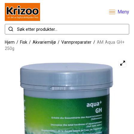
Meny
Hjem
/
Fisk
/
Akvariemiljø
/
Vannpreparater
/
AM Aqua GH+
250g