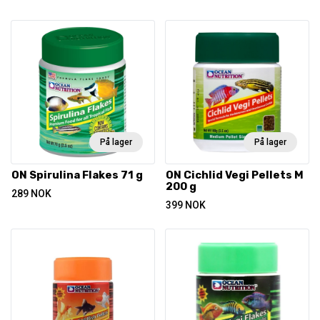
På lager
På lager
ON Spirulina Flakes 71 g
ON Cichlid Vegi Pellets M
200 g
289
NOK
399
NOK