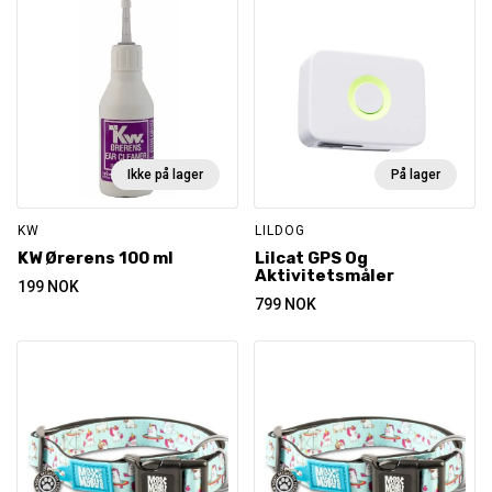
Ikke på lager
På lager
KW
LILDOG
KW Ørerens 100 ml
Lilcat GPS Og
Aktivitetsmåler
199
NOK
799
NOK