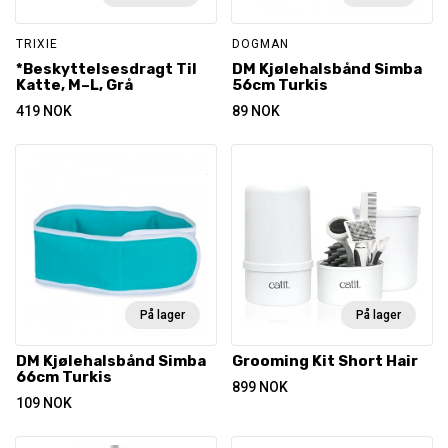
TRIXIE
DOGMAN
*Beskyttelsesdragt Til
DM Kjølehalsbånd Simba
Katte, M–L, Grå
56cm Turkis
419
NOK
89
NOK
På lager
På lager
DM Kjølehalsbånd Simba
Grooming Kit Short Hair
66cm Turkis
899
NOK
109
NOK