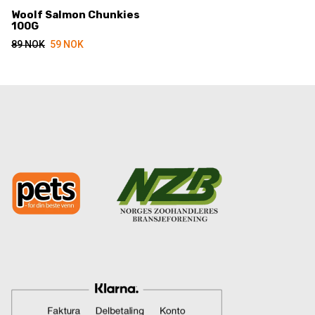
Woolf Salmon Chunkies
100G
Opprinnelig
Nåværende
89
NOK
59
NOK
pris
pris
var:
er:
89 NOK.
59 NOK.