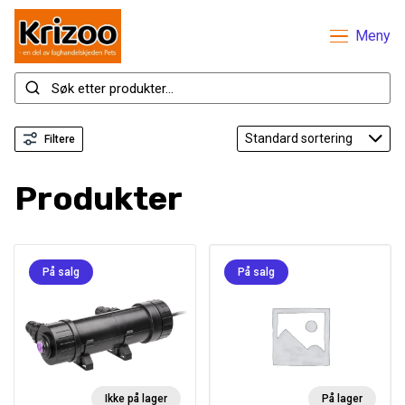
Meny
Filtere
Produkter
På salg
På salg
Ikke på lager
På lager