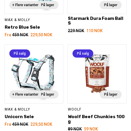
+ Flere varianter
På lager
På lager
Starmark Dura Foam Ball
MAX & MOLLY
S
Retro Blue Sele
Opprinnelig
Nåværende
229
NOK
110
NOK
Opprinnelig
Nåværende
Fra
459
NOK
229,50
NOK
pris
pris
pris
pris
var:
er:
var:
er:
229 NOK.
110 NOK.
459 NOK.
229,50 NOK.
På salg
På salg
+ Flere varianter
På lager
På lager
MAX & MOLLY
WOOLF
Unicorn Sele
Woolf Beef Chunkies 100
g
Opprinnelig
Nåværende
Fra
459
NOK
229,50
NOK
Opprinnelig
Nåværende
89
NOK
59
NOK
pris
pris