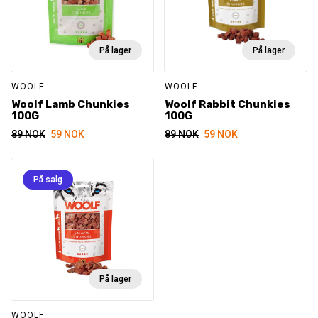
På lager
På lager
WOOLF
WOOLF
Woolf Lamb Chunkies
Woolf Rabbit Chunkies
100G
100G
Opprinnelig
Nåværende
Opprinnelig
Nåværende
89
NOK
59
NOK
89
NOK
59
NOK
pris
pris
pris
pris
var:
er:
var:
er:
89 NOK.
59 NOK.
89 NOK.
59 NOK.
På salg
På lager
WOOLF