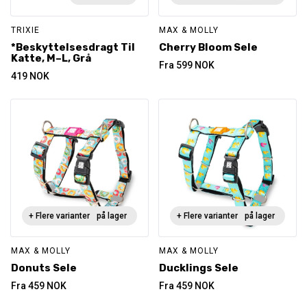
TRIXIE
MAX & MOLLY
*Beskyttelsesdragt Til
Cherry Bloom Sele
Katte, M–L, Grå
Fra
599
NOK
419
NOK
+ Flere varianter
Ikke på lager
+ Flere varianter
Ikke på lager
MAX & MOLLY
MAX & MOLLY
Donuts Sele
Ducklings Sele
Fra
459
NOK
Fra
459
NOK