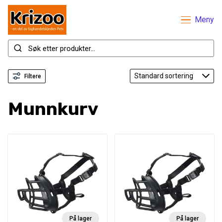
Meny
Filtere
Munnkurv
På lager
På lager