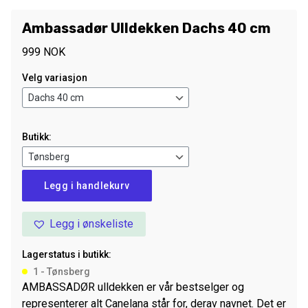
Ambassadør Ulldekken Dachs 40 cm
999
NOK
Velg variasjon
Butikk:
Ambassadør
Legg i handlekurv
Ulldekken
Dachs
Legg i ønskeliste
40
cm
Lagerstatus i butikk:
antall
1 - Tønsberg
AMBASSADØR ulldekken er vår bestselger og
representerer alt Canelana står for, derav navnet. Det er