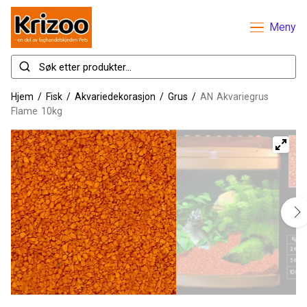
Meny
Hjem
/
Fisk
/
Akvariedekorasjon
/
Grus
/
AN Akvariegrus
Flame 10kg