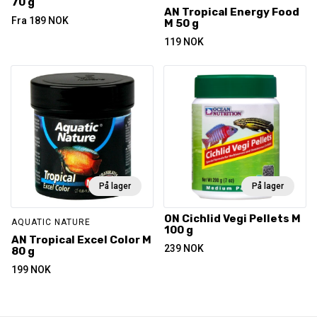
70 g
AN Tropical Energy Food
Fra
189
NOK
M 50 g
119
NOK
På lager
På lager
ON Cichlid Vegi Pellets M
AQUATIC NATURE
100 g
AN Tropical Excel Color M
239
NOK
80 g
199
NOK