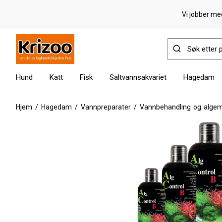
Vi jobber med
Hund
Katt
Fisk
Saltvannsakvariet
Hagedam
Hjem
/
Hagedam
/
Vannpreparater
/
Vannbehandling og algem