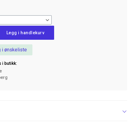
Legg i handlekurv
 i ønskeliste
 i butikk:
ke
berg