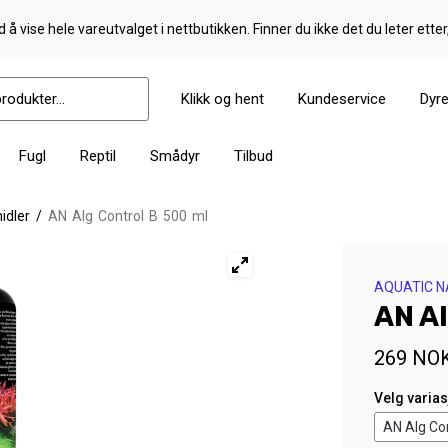
 å vise hele vareutvalget i nettbutikken. Finner du ikke det du leter etter
Klikk og hent
Kundeservice
Dyr
Fugl
Reptil
Smådyr
Tilbud
idler
/
AN Alg Control B 500 ml
AQUATIC 
AN Al
269
NO
Velg varia