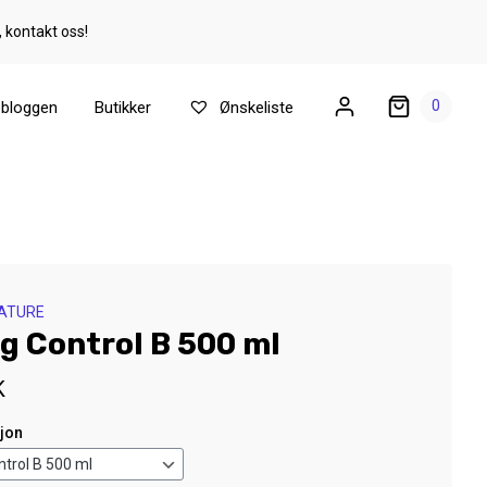
, kontakt oss!
0
ebloggen
Butikker
Ønskeliste
NATURE
g Control B 500 ml
K
sjon