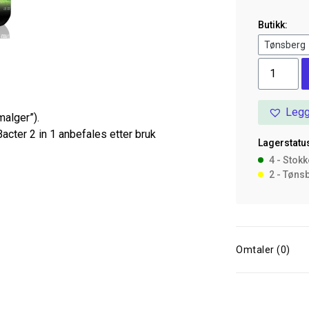
Butikk:
AN
Alg
Control
Legg
B
malger”).
500
 Bacter 2 in 1 anbefales etter bruk
Lagerstatus
ml
4 - Stok
antall
2 - Tøns
Omtaler (0)