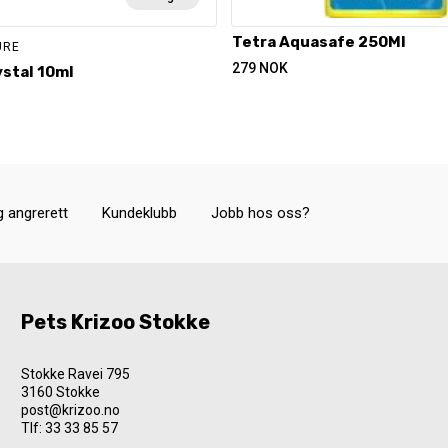
Tetra Aquasafe 250Ml
URE
279
NOK
stal 10ml
g angrerett
Kundeklubb
Jobb hos oss?
Pets Krizoo Stokke
Stokke Ravei 795
3160 Stokke
post@krizoo.no
Tlf:
33 33 85 57