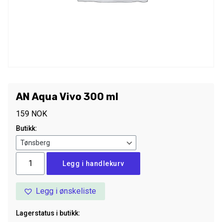
AN Aqua Vivo 300 ml
159
NOK
Butikk:
AN
Legg i handlekurv
Aqua
Vivo
Legg i ønskeliste
300
ml
Lagerstatus i butikk:
antall