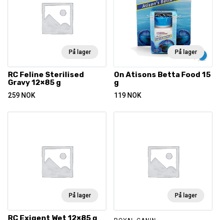
På lager
På lager
RC Feline Sterilised
On Atisons Betta Food 15
Gravy 12×85 g
g
259
NOK
119
NOK
På lager
På lager
RC Exigent Wet 12×85 g