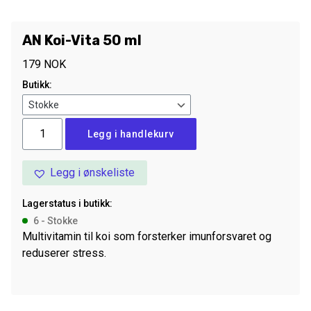
AN Koi-Vita 50 ml
179
NOK
Butikk:
AN
Legg i handlekurv
Koi-
Vita
Legg i ønskeliste
50
ml
Lagerstatus i butikk:
antall
6 - Stokke
Multivitamin til koi som forsterker imunforsvaret og
reduserer stress.