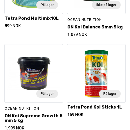
På lager
Ikke på lager
Tetra Pond Multimix10L
OCEAN NUTRITION
899
NOK
ON Koi Balance 3mm 5 kg
1.079
NOK
På lager
På lager
Tetra Pond Koi Sticks 1L
OCEAN NUTRITION
159
NOK
ON Koi Supreme Growth 5
mm 5 kg
1.999
NOK