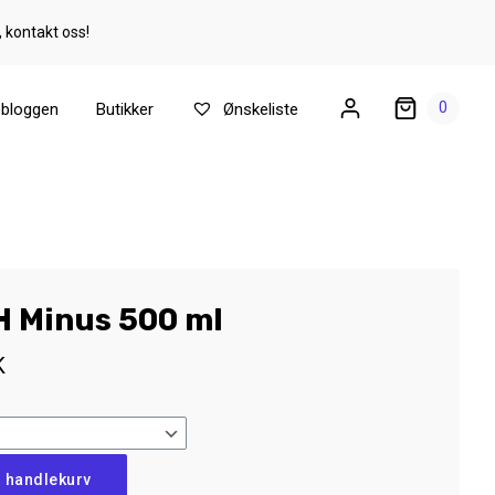
, kontakt oss!
0
ebloggen
Butikker
Ønskeliste
H Minus 500 ml
K
i handlekurv