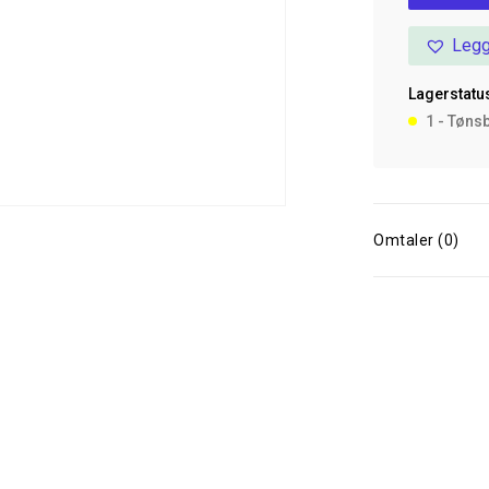
Minus
Legg
500
ml
Lagerstatus
antall
1 - Tøns
Omtaler (0)