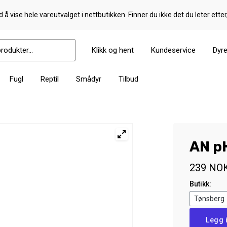
 å vise hele vareutvalget i nettbutikken. Finner du ikke det du leter etter
Klikk og hent
Kundeservice
Dyr
Fugl
Reptil
Smådyr
Tilbud
AN p
239
NO
Butikk:
AN
Legg 
pH