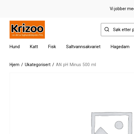
Vi jobber med
Hund
Katt
Fisk
Saltvannsakvariet
Hagedam
Hjem
/
Ukategorisert
/
AN pH Minus 500 ml