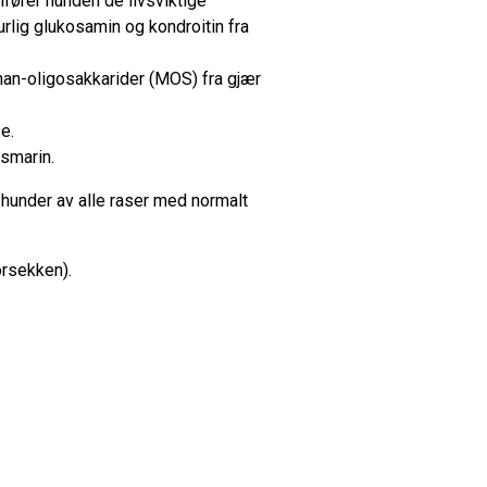
ilfører hunden de livsviktige
rlig glukosamin og kondroitin fra
nan-oligosakkarider (MOS) fra gjær
e.
osmarin.
 hunder av alle raser med normalt
ôrsekken).