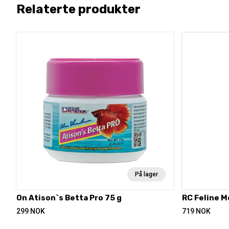
Relaterte produkter
På lager
On Atison`s Betta Pro 75 g
RC Feline M
299
NOK
719
NOK