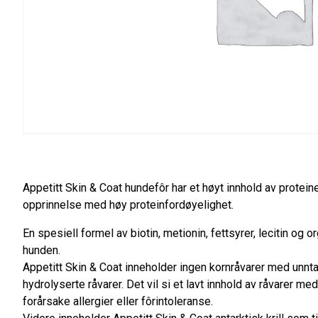
Appetitt Skin & Coat hundefôr har et høyt innhold av protein
opprinnelse med høy proteinfordøyelighet.
En spesiell formel av biotin, metionin, fettsyrer, lecitin og o
hunden.
Appetitt Skin & Coat inneholder ingen kornråvarer med unntak
hydrolyserte råvarer. Det vil si et lavt innhold av råvarer m
forårsake allergier eller fôrintoleranse.