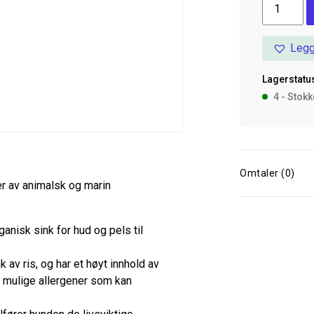
Appetitt
Skin
&
Legg
Coat
12
Lagerstatus
kg
4 - Stok
antall
Omtaler (0)
er av animalsk og marin
rganisk sink for hud og pels til
 av ris, og har et høyt innhold av
ed mulige allergener som kan