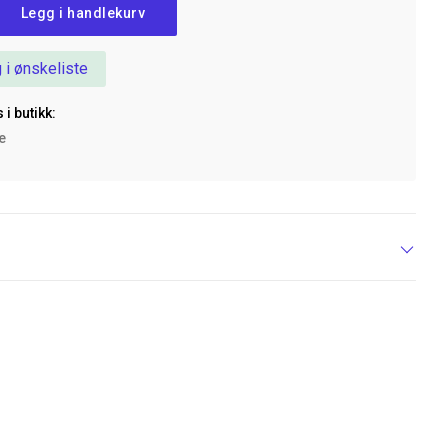
Legg i handlekurv
 i ønskeliste
 i butikk:
ke