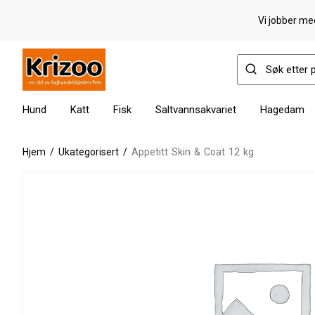
Vi jobber med
Hund
Katt
Fisk
Saltvannsakvariet
Hagedam
Hjem
/
Ukategorisert
/
Appetitt Skin & Coat 12 kg