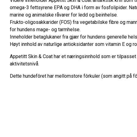
Videre inneholder Appetitt Skin & Coat antarktisk krill som t
omega-3 fettsyrene EPA og DHA i form av fosfolipider. Natu
marine og animalske råvarer for ledd og beinhelse.
Frukto-oligosakkarider (FOS) fra vegetabilske fibre og man
for hundens mage- og tarmhelse.
Inneholder betaglukaner fra gjær for hundens generelle hels
Høyt innhold av naturlige antioksidanter som vitamin E og r
Appetitt Skin & Coat har et næringsinnhold som er tilpasset
aktivitetsnivå.
Dette hundefôret har mellomstore fôrkuler (som angitt på f