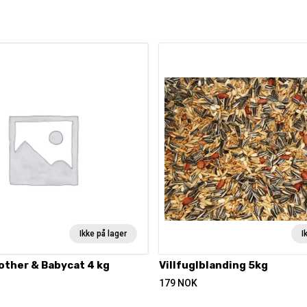
Ikke på lager
I
other & Babycat 4 kg
Villfuglblanding 5kg
179
NOK