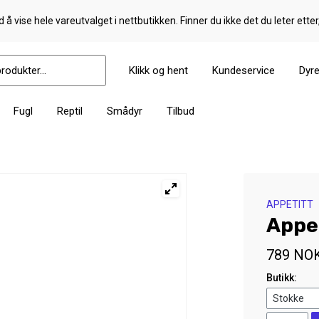
 å vise hele vareutvalget i nettbutikken. Finner du ikke det du leter etter
Klikk og hent
Kundeservice
Dyr
Fugl
Reptil
Smådyr
Tilbud
APPETITT
Appet
789
NO
Butikk: