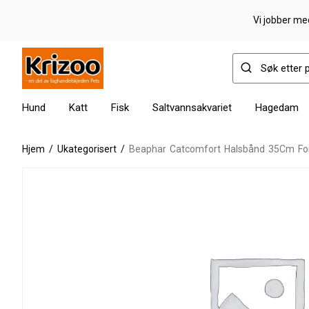
Vi jobber med
Hund
Katt
Fisk
Saltvannsakvariet
Hagedam
Hjem
/
Ukategorisert
/
Beaphar Catcomfort Halsbånd 35Cm For