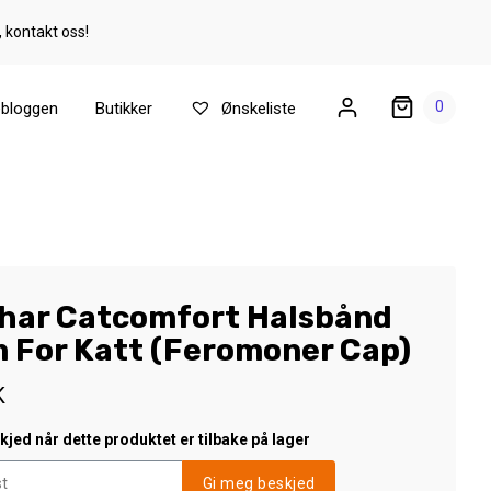
, kontakt oss!
0
ebloggen
Butikker
Ønskeliste
har Catcomfort Halsbånd
 For Katt (Feromoner Cap)
K
jed når dette produktet er tilbake på lager
Gi meg beskjed