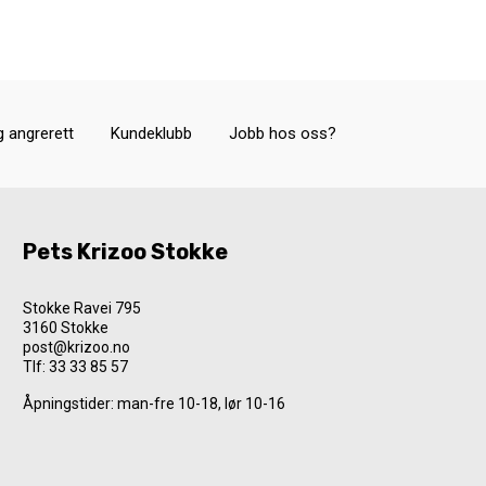
g angrerett
Kundeklubb
Jobb hos oss?
Pets Krizoo Stokke
Stokke Ravei 795
3160 Stokke
post@krizoo.no
Tlf:
33 33 85 57
Åpningstider: man-fre 10-18, lør 10-16