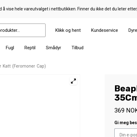
 å vise hele vareutvalget i nettbutikken. Finner du ikke det du leter etter
Klikk og hent
Kundeservice
Dyr
Fugl
Reptil
Smådyr
Tilbud
 Katt (Feromoner Cap)
Beap
35Cm
369
NO
Gi meg besk