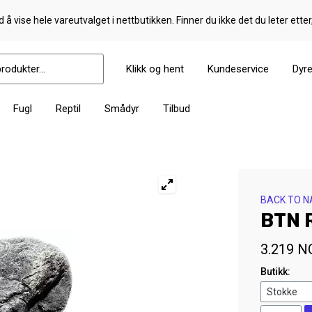
 å vise hele vareutvalget i nettbutikken. Finner du ikke det du leter etter
Klikk og hent
Kundeservice
Dyr
Fugl
Reptil
Smådyr
Tilbud
BACK TO N
BTN R
3.219
N
Butikk: