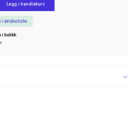
Legg i handlekurv
 i ønskeliste
 i butikk:
ke