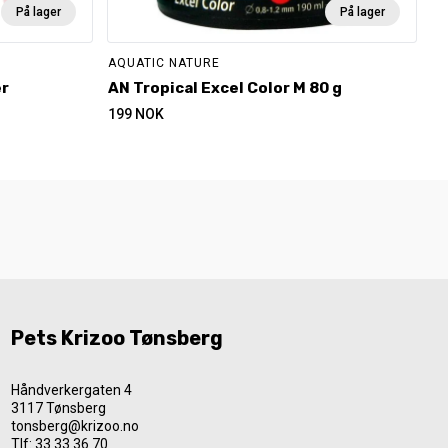
På lager
På lager
AQUATIC NATURE
er
AN Tropical Excel Color M 80 g
199
NOK
Pets Krizoo Tønsberg
Håndverkergaten 4
3117 Tønsberg
tonsberg@krizoo.no
Tlf:
33 33 36 70