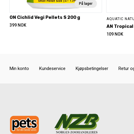
På lager
ON Cichlid Vegi Pellets S 200 g
AQUATIC NAT
399
NOK
AN Tropical
109
NOK
Min konto
Kundeservice
Kjøpsbetingelser
Retur o