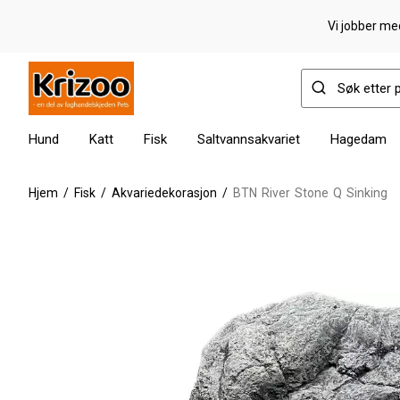
Vi jobber med
Hund
Katt
Fisk
Saltvannsakvariet
Hagedam
Hjem
/
Fisk
/
Akvariedekorasjon
/
BTN River Stone Q Sinking