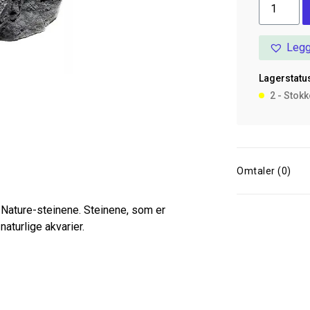
BTN
River
Stone
Legg
Q
Sinking
Lagerstatus
antall
2 - Stok
Omtaler (0)
 Nature-steinene. Steinene, som er
naturlige akvarier.