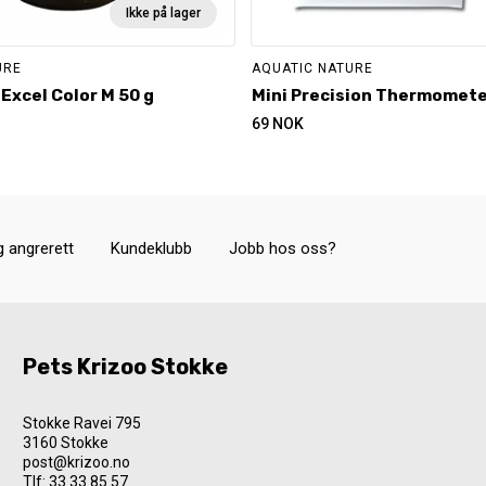
Ikke på lager
URE
AQUATIC NATURE
 Excel Color M 50 g
Mini Precision Thermomet
69
NOK
g angrerett
Kundeklubb
Jobb hos oss?
Pets Krizoo Stokke
Stokke Ravei 795
3160 Stokke
post@krizoo.no
Tlf:
33 33 85 57