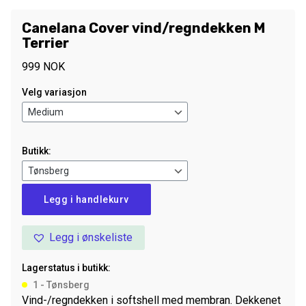
Canelana Cover vind/regndekken M
Terrier
999
NOK
Velg variasjon
Butikk:
Canelana
Legg i handlekurv
Cover
vind/regndekken
Legg i ønskeliste
M
Terrier
Lagerstatus i butikk:
antall
1 - Tønsberg
Vind-/regndekken i softshell med membran. Dekkenet