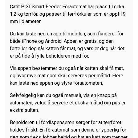
Catit PIXI Smart Feeder Fôrautomat har plass til cirka
1,2 kg tørrfôr, og passer til tørrfôrkuler som er opptil 9
mm i diameter.
Du kan laste ned en app til mobilen, som fungerer for
både iPhone og Android. Appen er gratis, og den
forteller deg når katten får mat, og varsler deg når det
er på tide å fylle beholderen med fôr.
Via appen bestemmer du også når katten skal få mat,
og hvor mye mat som skal serveres per måltid. Flere
kan laste ned appen og styre fôrautomaten.
Selvfølgelig kan du også manuelt, via en knapp på
automaten, velge å servere et ekstra måltid om pus er
ekstra sulten.
Beholderen til fôrdispenseren sørger for at tørrfôret
holdes friskt. En fôrautomat som denne er ypperlig for
deg som f.eks. jobber heltid og har en katt som trenger