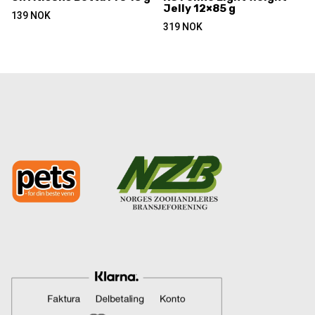
Jelly 12×85 g
139
NOK
319
NOK