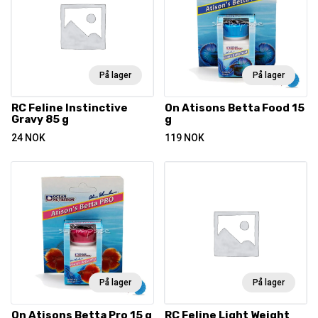
På lager
På lager
RC Feline Instinctive
On Atisons Betta Food 15
Gravy 85 g
g
24
NOK
119
NOK
På lager
På lager
On Atisons Betta Pro 15 g
RC Feline Light Weight