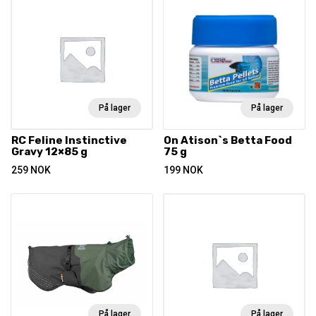
På lager
På lager
RC Feline Instinctive
On Atison`s Betta Food
Gravy 12×85 g
75 g
259
NOK
199
NOK
På lager
På lager