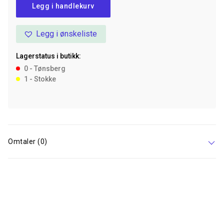
Legg i handlekurv
Fiskestang
Julemann/Snømann
Legg i ønskeliste
45
cm
Lagerstatus i butikk:
antall
0 - Tønsberg
1 - Stokke
Omtaler (0)