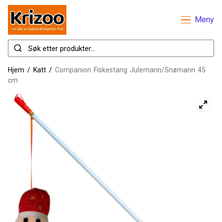
Meny
Hjem
/
Katt
/
Companion Fiskestang Julemann/Snømann 45
cm