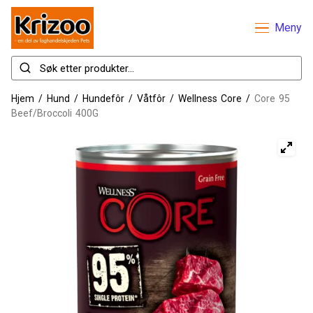
Meny
Hjem
/
Hund
/
Hundefôr
/
Våtfôr
/
Wellness Core
/
Core 95
Beef/Broccoli 400G