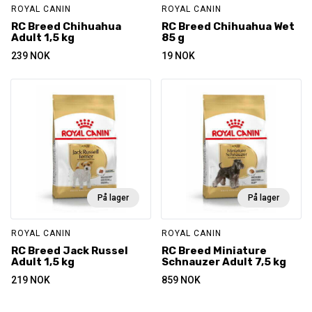
ROYAL CANIN
ROYAL CANIN
RC Breed Chihuahua
RC Breed Chihuahua Wet
Adult 1,5 kg
85 g
239
NOK
19
NOK
På lager
På lager
ROYAL CANIN
ROYAL CANIN
RC Breed Jack Russel
RC Breed Miniature
Adult 1,5 kg
Schnauzer Adult 7,5 kg
219
NOK
859
NOK