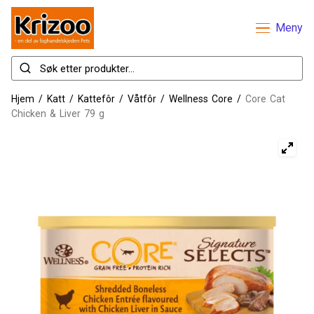
Meny
Hjem
/
Katt
/
Kattefôr
/
Våtfôr
/
Wellness Core
/
Core Cat
Chicken & Liver 79 g