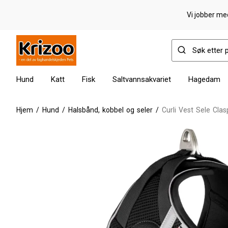
Vi jobber med
Hund
Katt
Fisk
Saltvannsakvariet
Hagedam
Hjem
/
Hund
/
Halsbånd, kobbel og seler
/
Curli Vest Sele Cla