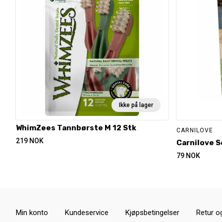
Ikke på lager
WhimZees Tannbørste M 12 Stk
CARNILOVE
219
NOK
Carnilove S
79
NOK
Min konto
Kundeservice
Kjøpsbetingelser
Retur o