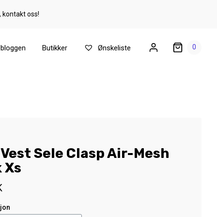
, kontakt oss!
0
ebloggen
Butikker
Ønskeliste
 Vest Sele Clasp Air-Mesh
k Xs
K
sjon