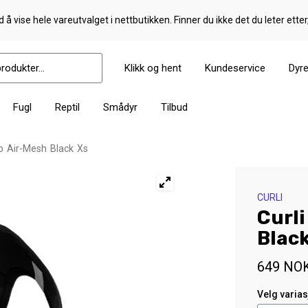
 å vise hele vareutvalget i nettbutikken. Finner du ikke det du leter etter
Klikk og hent
Kundeservice
Dyr
Fugl
Reptil
Smådyr
Tilbud
sp Air-Mesh Black Xs
CURLI
Curli
Blac
649
NO
Velg varia