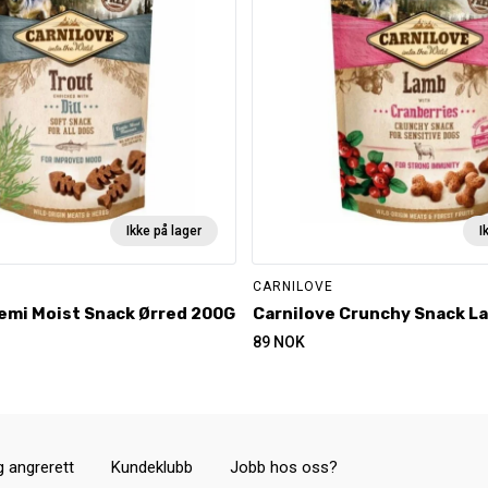
Ikke på lager
I
CARNILOVE
emi Moist Snack Ørred 200G
Carnilove Crunchy Snack L
89
NOK
g angrerett
Kundeklubb
Jobb hos oss?