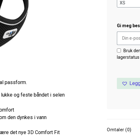
Gi meg besk
Bruk de
lagerstatus
al passform.
Legg
 lukke og feste båndet i selen
komfort
n om den dynkes i vann
Omtaler (0)
være det nye 3D Comfort Fit