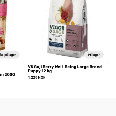
kke på lager
På lager
VS Goji Berry Well-Being Large Breed
Puppy 12 kg
am 200G
1.339
NOK