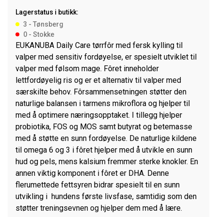
Digestion
Lagerstatus i butikk:
2,3
3 - Tønsberg
kg
0 - Stokke
antall
EUKANUBA Daily Care tørrfôr med fersk kylling til
valper med sensitiv fordøyelse, er spesielt utviklet til
valper med følsom mage. Fôret inneholder
lettfordøyelig ris og er et alternativ til valper med
særskilte behov. Fôrsammensetningen støtter den
naturlige balansen i tarmens mikroflora og hjelper til
med å optimere næringsopptaket. I tillegg hjelper
probiotika, FOS og MOS samt butyrat og betemasse
med å støtte en sunn fordøyelse. De naturlige kildene
til omega 6 og 3 i fôret hjelper med å utvikle en sunn
hud og pels, mens kalsium fremmer sterke knokler. En
annen viktig komponent i fôret er DHA. Denne
flerumettede fettsyren bidrar spesielt til en sunn
utvikling i hundens første livsfase, samtidig som den
støtter treningsevnen og hjelper dem med å lære.