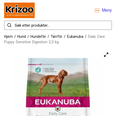
Meny
Hjem
/
Hund
/
Hundefôr
/
Tørrfôr
/
Eukanuba
/
Daily Care
Puppy Sensitive Digestion 2,3 kg