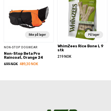
Ikke på lager
På lager
WhimZees Rice Bone L 9
NON-STOP DOGWEAR
stk
Non-Stop Beta Pro
219
NOK
Raincoat, Orange 24
699
NOK
489,30
NOK