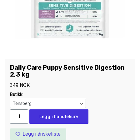
Daily Care Puppy Sensitive Digestion
2,3 kg
349
NOK
Butikk:
Daily
Legg i handlekurv
Care
Puppy
Legg i ønskeliste
Sensitive