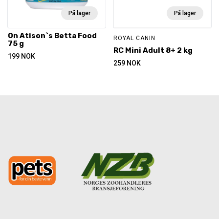
På lager
På lager
On Atison`s Betta Food
ROYAL CANIN
75 g
RC Mini Adult 8+ 2 kg
199
NOK
259
NOK