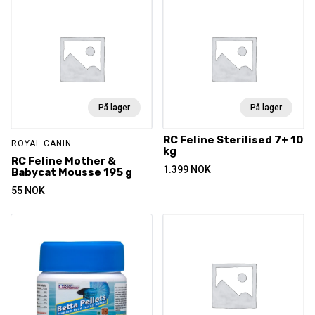
På lager
På lager
RC Feline Sterilised 7+ 10
ROYAL CANIN
kg
RC Feline Mother &
1.399
NOK
Babycat Mousse 195 g
55
NOK