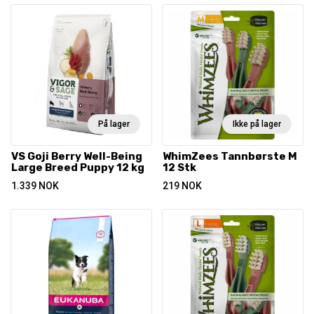
På lager
Ikke på lager
VS Goji Berry Well-Being
WhimZees Tannbørste M
Large Breed Puppy 12 kg
12 Stk
1.339
NOK
219
NOK