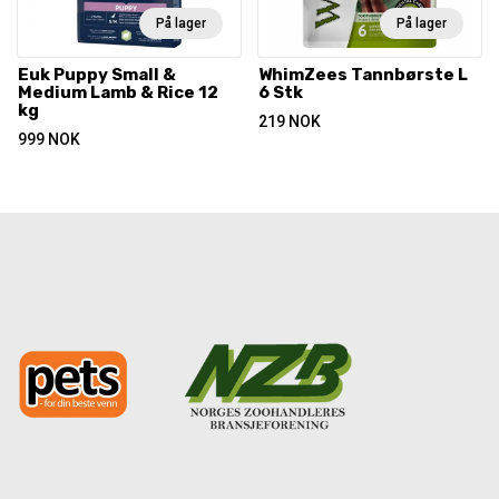
På lager
På lager
Euk Puppy Small &
WhimZees Tannbørste L
Medium Lamb & Rice 12
6 Stk
kg
219
NOK
999
NOK