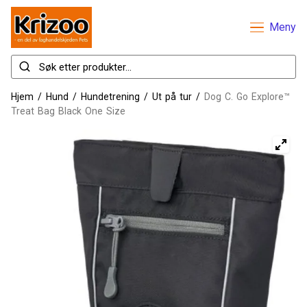
Meny
Hjem
/
Hund
/
Hundetrening
/
Ut på tur
/
Dog C. Go Explore™
Treat Bag Black One Size