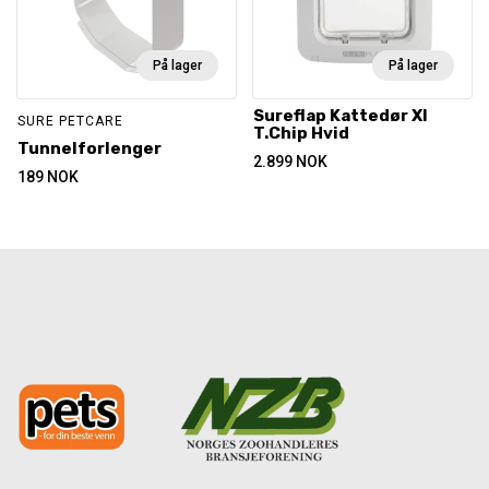
På lager
På lager
Sureflap Kattedør Xl
SURE PETCARE
T.Chip Hvid
Tunnelforlenger
2.899
NOK
189
NOK