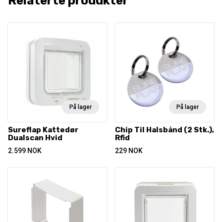
Relaterte produkter
På lager
På lager
Sureflap Kattedør
Chip Til Halsbånd (2 Stk.),
Dualscan Hvid
Rfid
2.599
NOK
229
NOK