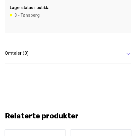
Friendly
Lagerstatus i butikk:
Poser
3 - Tønsberg
I
21
Ruller,
Lavendel
antall
Omtaler (0)
Relaterte produkter