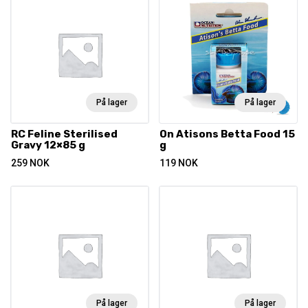
På lager
På lager
RC Feline Sterilised
On Atisons Betta Food 15
Gravy 12×85 g
g
259
NOK
119
NOK
På lager
På lager