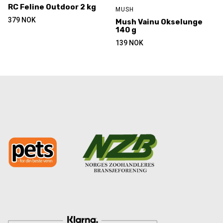
RC Feline Outdoor 2 kg
MUSH
379
NOK
Mush Vainu Okselunge
140 g
139
NOK