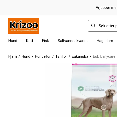
Vi jobber med
Hund
Katt
Fisk
Saltvannsakvariet
Hagedam
Hjem
/
Hund
/
Hundefôr
/
Tørrfôr
/
Eukanuba
/
Euk Dailycare 