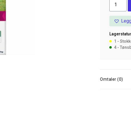
Euk
Dailycare
Sensitive
Legg
Joints
12
Lagerstatus
kg
1 - Stok
antall
4 - Tøns
Omtaler (0)