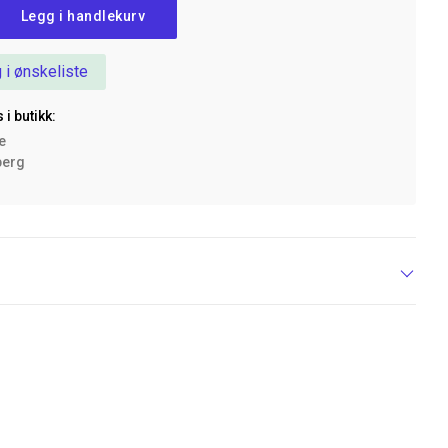
Legg i handlekurv
 i ønskeliste
 i butikk:
ke
berg