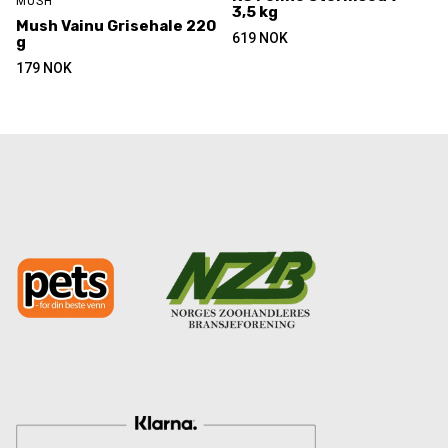
MUSH
3,5 kg
Mush Vainu Grisehale 220
619
NOK
g
179
NOK