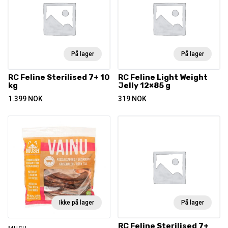
På lager
På lager
RC Feline Sterilised 7+ 10
RC Feline Light Weight
kg
Jelly 12×85 g
1.399
NOK
319
NOK
Ikke på lager
På lager
RC Feline Sterilised 7+