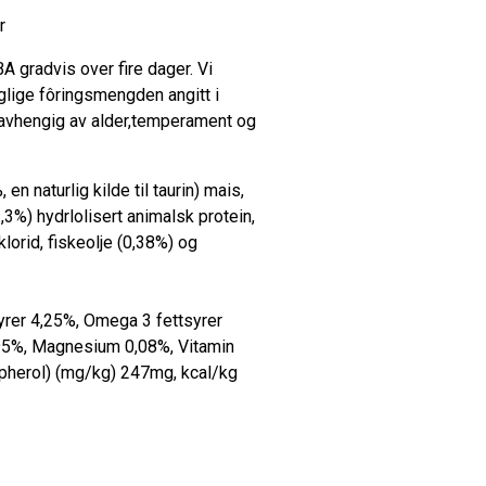
r
UBA gradvis over fire dager. Vi
aglige fôringsmengden angitt i
re avhengig av alder,temperament og
en naturlig kilde til taurin) mais,
,3%) hydrlolisert animalsk protein,
klorid, fiskeolje (0,38%) og
yrer 4,25%, Omega 3 fettsyrer
,95%, Magnesium 0,08%, Vitamin
opherol) (mg/kg) 247mg, kcal/kg