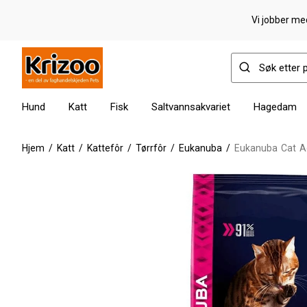
Vi jobber med
Hund
Katt
Fisk
Saltvannsakvariet
Hagedam
Hjem
/
Katt
/
Kattefôr
/
Tørrfôr
/
Eukanuba
/
Eukanuba Cat Ad