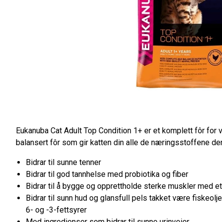
Eukanuba Cat Adult Top Condition 1+ er et komplett fôr for 
balansert fôr som gir katten din alle de næringsstoffene de
Bidrar til sunne tenner
Bidrar til god tannhelse med probiotika og fiber
Bidrar til å bygge og opprettholde sterke muskler med et
Bidrar til sunn hud og glansfull pels takket være fiskeol
6- og -3-fettsyrer
Med ingredienser som bidrar til sunne urinveier