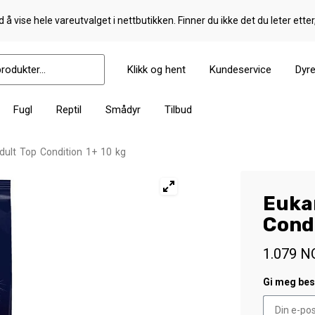
 å vise hele vareutvalget i nettbutikken. Finner du ikke det du leter etter
Klikk og hent
Kundeservice
Dyr
Fugl
Reptil
Smådyr
Tilbud
ult Top Condition 1+ 10 kg
Euka
Condi
1.079
N
Gi meg besk