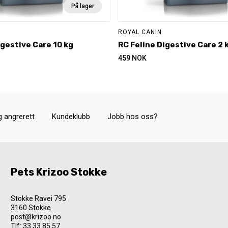
På lager
ROYAL CANIN
igestive Care 10 kg
RC Feline Digestive Care 2 
459
NOK
g angrerett
Kundeklubb
Jobb hos oss?
Pets Krizoo Stokke
Stokke Ravei 795
3160 Stokke
post@krizoo.no
Tlf:
33 33 85 57