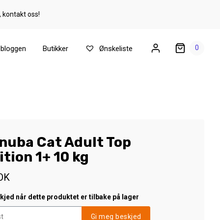
, kontakt oss!
0
ebloggen
Butikker
Ønskeliste
nuba Cat Adult Top
tion 1+ 10 kg
OK
jed når dette produktet er tilbake på lager
Gi meg beskjed