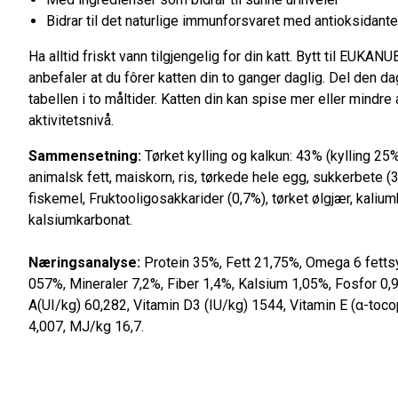
Bidrar til det naturlige immunforsvaret med antioksidante
Ha alltid friskt vann tilgjengelig for din katt. Bytt til EUKAN
anbefaler at du fôrer katten din to ganger daglig. Del den d
tabellen i to måltider. Katten din kan spise mer eller mind
aktivitetsnivå.
Sammensetning:
Tørket kylling og kalkun: 43% (kylling 25%, 
animalsk fett, maiskorn, ris, tørkede hele egg, sukkerbete (3
fiskemel, Fruktooligosakkarider (0,7%), tørket ølgjær, kalium
kalsiumkarbonat.
Næringsanalyse:
Protein 35%, Fett 21,75%, Omega 6 fetts
057%, Mineraler 7,2%, Fiber 1,4%, Kalsium 1,05%, Fosfor 0
A(UI/kg) 60,282, Vitamin D3 (IU/kg) 1544, Vitamin E (α-toc
4,007, MJ/kg 16,7.