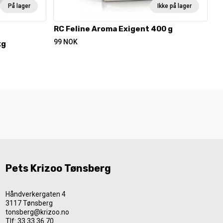
På lager
Ikke på lager
RC Feline Aroma Exigent 400 g
99
NOK
kg
Pets Krizoo Tønsberg
Håndverkergaten 4
3117 Tønsberg
tonsberg@krizoo.no
Tlf:
33 33 36 70