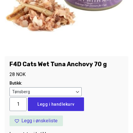
F4D Cats Wet Tuna Anchovy 70 g
28
NOK
Butikk:
F4D
Legg i handlekurv
Cats
Wet
Legg i ønskeliste
Tuna
Anchovy