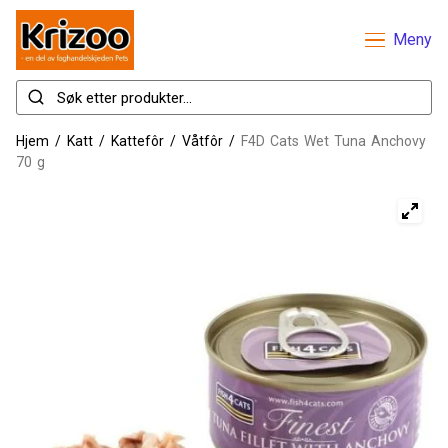
Meny
Hjem
/
Katt
/
Kattefôr
/
Våtfôr
/
F4D Cats Wet Tuna Anchovy
70 g