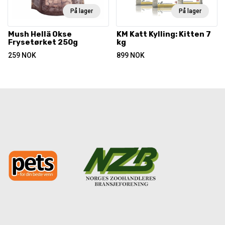
På lager
På lager
Mush Hellä Okse
KM Katt Kylling: Kitten 7
Frysetørket 250g
kg
259
NOK
899
NOK