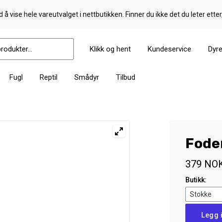
 å vise hele vareutvalget i nettbutikken. Finner du ikke det du leter etter
Klikk og hent
Kundeservice
Dyr
Fugl
Reptil
Smådyr
Tilbud
Fode
379
NO
Butikk:
Foder
Legg 
Dispenser