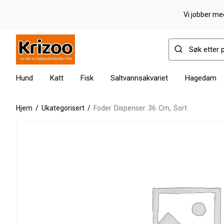
Vi jobber med
Hund
Katt
Fisk
Saltvannsakvariet
Hagedam
Hjem
/
Ukategorisert
/
Foder Dispenser 36 Cm, Sort