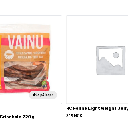
Ikke på lager
RC Feline Light Weight Jell
319
NOK
Grisehale 220 g