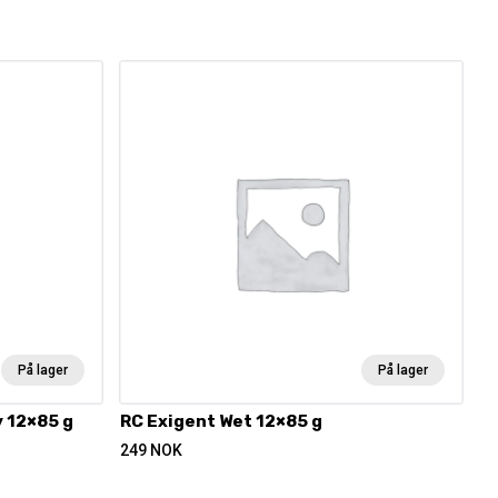
På lager
På lager
y 12×85 g
RC Exigent Wet 12×85 g
249
NOK