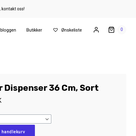
, kontakt oss!
0
ebloggen
Butikker
Ønskeliste
r Dispenser 36 Cm, Sort
K
i handlekurv