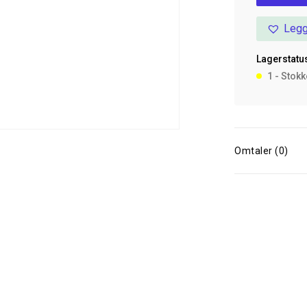
36
Legg
Cm,
Sort
Lagerstatus
antall
1 - Stok
Omtaler (0)