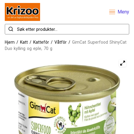
Meny
Hjem
/
Katt
/
Kattefôr
/
Våtfôr
/
GimCat Superfood ShinyCat
Duo kylling og eple, 70 g