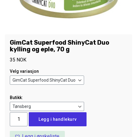
GimCat Superfood ShinyCat Duo
kylling og eple, 70 g
35
NOK
Velg variasjon
Butikk:
GimCat
Legg i handlekurv
Superfood
ShinyCat
Legg i ønskeliste