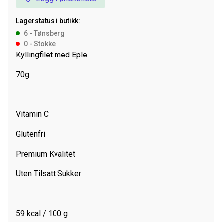
Duo
kylling
Lagerstatus i butikk:
og
6 - Tønsberg
eple,
0 - Stokke
70
Kyllingfilet med Eple
g
antall
70g
Vitamin C
Glutenfri
Premium Kvalitet
Uten Tilsatt Sukker
59 kcal / 100 g