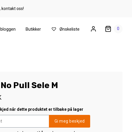
, kontakt oss!
0
ebloggen
Butikker
Ønskeliste
 No Pull Sele M
K
jed når dette produktet er tilbake på lager
Gi meg beskjed