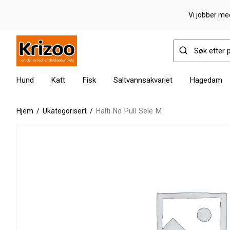
Vi jobber med
Hund
Katt
Fisk
Saltvannsakvariet
Hagedam
Hjem
/
Ukategorisert
/
Halti No Pull Sele M