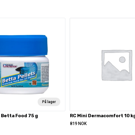
På lager
 Betta Food 75 g
RC Mini Dermacomfort 10 k
819
NOK