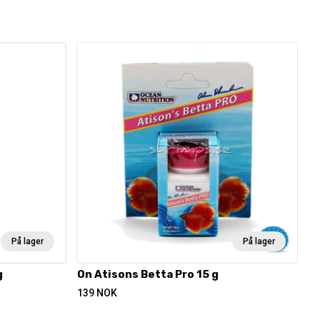
På lager
På lager
g
On Atisons Betta Pro 15 g
139
NOK