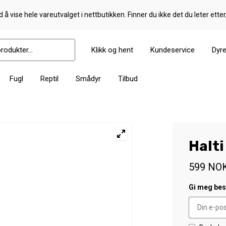
 å vise hele vareutvalget i nettbutikken. Finner du ikke det du leter etter
Klikk og hent
Kundeservice
Dyr
Fugl
Reptil
Smådyr
Tilbud
Halti
599
NO
Gi meg besk