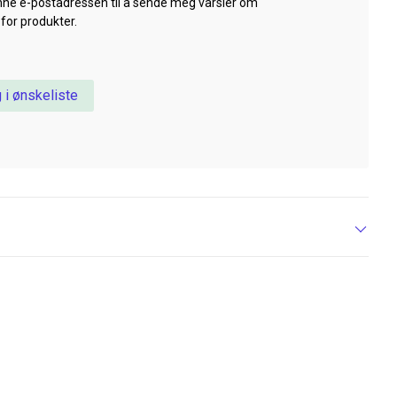
nne e-postadressen til å sende meg varsler om
 for produkter.
 i ønskeliste