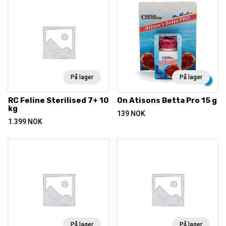
På lager
På lager
RC Feline Sterilised 7+ 10
On Atisons Betta Pro 15 g
kg
139
NOK
1.399
NOK
På lager
På lager