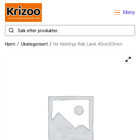
Meny
Hjem
/
Ukategorisert
/
Hs Helstryp Rak Länk 40cmX3mm