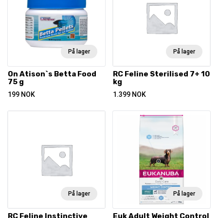
På lager
På lager
On Atison`s Betta Food
RC Feline Sterilised 7+ 10
75 g
kg
199
NOK
1.399
NOK
På lager
På lager
RC Feline Instinctive
Euk Adult Weight Control