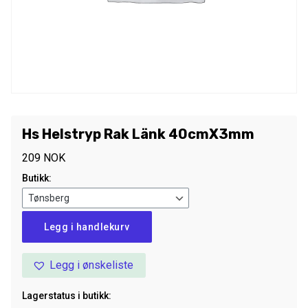
Hs Helstryp Rak Länk 40cmX3mm
209
NOK
Butikk:
Hs
Legg i handlekurv
Helstryp
Rak
Legg i ønskeliste
Länk
40cmX3mm
Lagerstatus i butikk:
antall