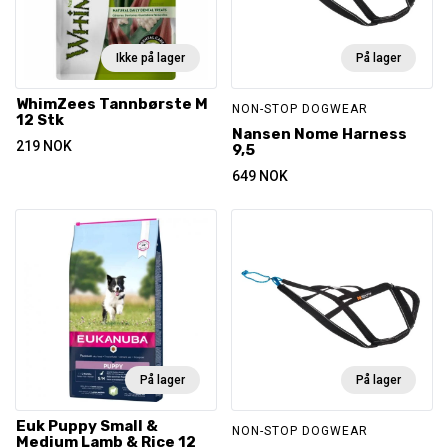
Ikke på lager
På lager
WhimZees Tannbørste M
NON-STOP DOGWEAR
12 Stk
Nansen Nome Harness
219
NOK
9,5
649
NOK
På lager
På lager
Euk Puppy Small &
NON-STOP DOGWEAR
Medium Lamb & Rice 12