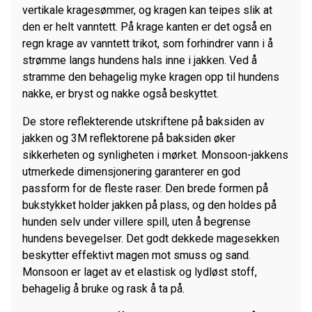
vertikale kragesømmer, og kragen kan teipes slik at
den er helt vanntett. På krage kanten er det også en
regn krage av vanntett trikot, som forhindrer vann i å
strømme langs hundens hals inne i jakken. Ved å
stramme den behagelig myke kragen opp til hundens
nakke, er bryst og nakke også beskyttet.
De store reflekterende utskriftene på baksiden av
jakken og 3M reflektorene på baksiden øker
sikkerheten og synligheten i mørket. Monsoon-jakkens
utmerkede dimensjonering garanterer en god
passform for de fleste raser. Den brede formen på
bukstykket holder jakken på plass, og den holdes på
hunden selv under villere spill, uten å begrense
hundens bevegelser. Det godt dekkede magesekken
beskytter effektivt magen mot smuss og sand.
Monsoon er laget av et elastisk og lydløst stoff,
behagelig å bruke og rask å ta på.