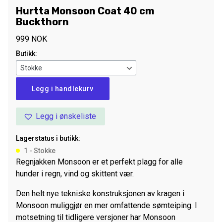
Hurtta Monsoon Coat 40 cm
Buckthorn
999
NOK
Butikk:
Hurtta
Legg i handlekurv
Monsoon
Coat
Legg i ønskeliste
40
cm
Lagerstatus i butikk:
Buckthorn
1 - Stokke
antall
Regnjakken Monsoon er et perfekt plagg for alle
hunder i regn, vind og skittent vær.
Den helt nye tekniske konstruksjonen av kragen i
Monsoon muliggjør en mer omfattende sømteiping. I
motsetning til tidligere versjoner har Monsoon