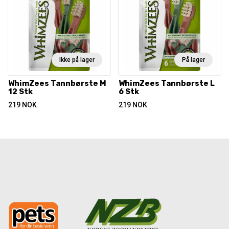
Ikke på lager
På lager
WhimZees Tannbørste M
WhimZees Tannbørste L
12 Stk
6 Stk
219
NOK
219
NOK