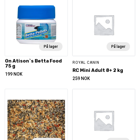
På lager
På lager
On Atison`s Betta Food
ROYAL CANIN
75 g
RC Mini Adult 8+ 2 kg
199
NOK
259
NOK