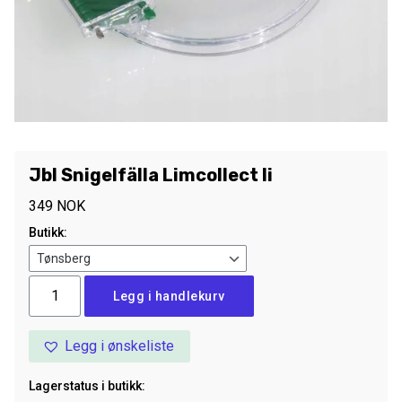
Jbl Snigelfälla Limcollect Ii
349
NOK
Butikk:
Jbl
Legg i handlekurv
Snigelfälla
Limcollect
Legg i ønskeliste
Ii
antall
Lagerstatus i butikk: