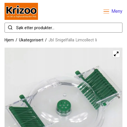
Meny
Hjem
/
Ukategorisert
/
Jbl Snigelfälla Limcollect Ii