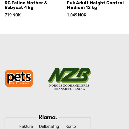
RC Feline Mother &
Euk Adult Weight Control
Babycat 4 kg
Medium 12 kg
719
NOK
1.049
NOK