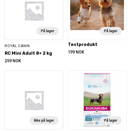
På lager
På lager
Testprodukt
ROYAL CANIN
199
NOK
RC Mini Adult 8+ 2 kg
259
NOK
Ikke på lager
På lager