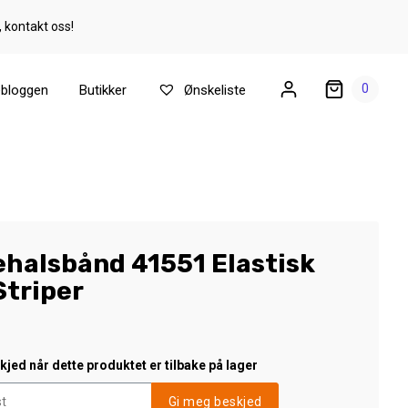
, kontakt oss!
0
ebloggen
Butikker
Ønskeliste
ehalsbånd 41551 Elastisk
Striper
jed når dette produktet er tilbake på lager
Gi meg beskjed