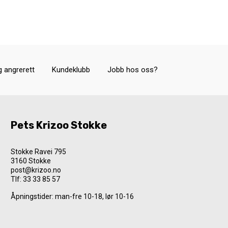
g angrerett
Kundeklubb
Jobb hos oss?
Pets Krizoo Stokke
Stokke Ravei 795
3160 Stokke
post@krizoo.no
Tlf:
33 33 85 57
Åpningstider: man-fre 10-18, lør 10-16