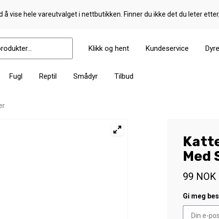
 å vise hele vareutvalget i nettbutikken. Finner du ikke det du leter etter
Klikk og hent
Kundeservice
Dyr
Fugl
Reptil
Smådyr
Tilbud
er
Katt
Med 
99
NOK
Gi meg besk