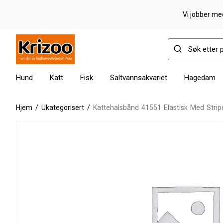
Vi jobber med
Hund
Katt
Fisk
Saltvannsakvariet
Hagedam
Hjem
/
Ukategorisert
/
Kattehalsbånd 41551 Elastisk Med Strip