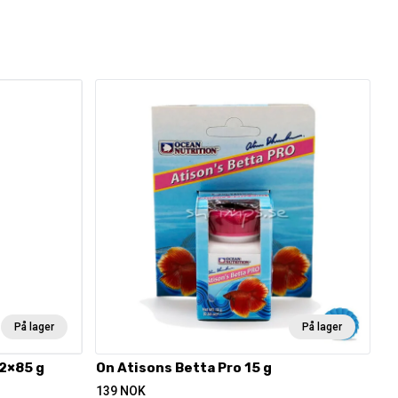
På lager
På lager
12×85 g
On Atisons Betta Pro 15 g
139
NOK